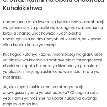
Kuhakikishwa
Unaponunua moja kwa moja kutoka kwa wasambazaji
wa granulator ya plastiki waliotengenezwa, unanunua
kutoka chanzo unachoweza kukithibitisha.
Unashughulika na timu inayobuni, kujenga, na kupima
vifaa kutoka hatua ya msingi.
Kuchagua kufanya kazi na msambazaji wa granulator
ya plastiki wa kuaminika ambaye pia ni mtengenezaji
ni zaidi ya kupata bei bora ya kiwanda ya granulator
ya plastiki; ni kujenga ushirikiano wa muda mrefu wa
mafanikio.
Je, uko tayari kushirikiana na mtengenezaji
anayegusia nyuma ya bidhaa zake? Chunguza safu
yetu kamili ya mashine na upate nukuu ya kiwanda
moja kwa moja leo.