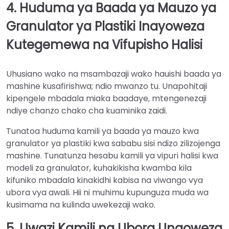
4. Huduma ya Baada ya Mauzo ya
Granulator ya Plastiki Inayoweza
Kutegemewa na Vifupisho Halisi
Uhusiano wako na msambazaji wako hauishi baada ya
mashine kusafirishwa; ndio mwanzo tu. Unapohitaji
kipengele mbadala miaka baadaye, mtengenezaji
ndiye chanzo chako cha kuaminika zaidi.
Tunatoa huduma kamili ya baada ya mauzo kwa
granulator ya plastiki kwa sababu sisi ndizo zilizojenga
mashine. Tunatunza hesabu kamili ya vipuri halisi kwa
modeli za granulator, kuhakikisha kwamba kila
kifuniko mbadala kinakidhi kabisa na viwango vya
ubora vya awali. Hii ni muhimu kupunguza muda wa
kusimama na kulinda uwekezaji wako.
5. Uwazi Kamili na Ubora Unaoweza