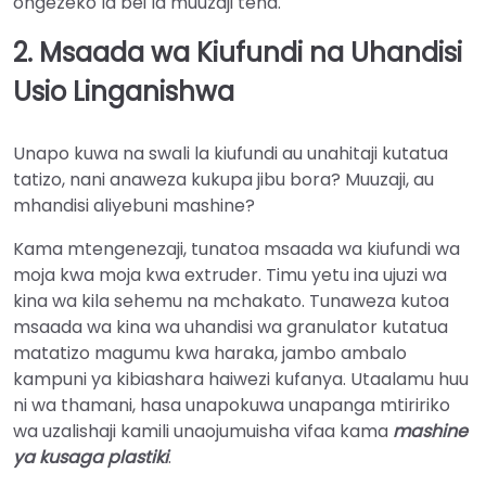
ongezeko la bei la muuzaji tena.
2. Msaada wa Kiufundi na Uhandisi
Usio Linganishwa
Unapo kuwa na swali la kiufundi au unahitaji kutatua
tatizo, nani anaweza kukupa jibu bora? Muuzaji, au
mhandisi aliyebuni mashine?
Kama mtengenezaji, tunatoa msaada wa kiufundi wa
moja kwa moja kwa extruder. Timu yetu ina ujuzi wa
kina wa kila sehemu na mchakato. Tunaweza kutoa
msaada wa kina wa uhandisi wa granulator kutatua
matatizo magumu kwa haraka, jambo ambalo
kampuni ya kibiashara haiwezi kufanya. Utaalamu huu
ni wa thamani, hasa unapokuwa unapanga mtiririko
wa uzalishaji kamili unaojumuisha vifaa kama
mashine
ya kusaga plastiki
.