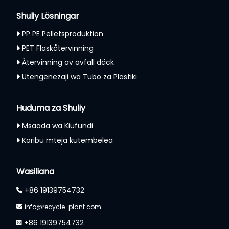
Shuliy Lösningar
PP PE Pelletsproduktion
PET Flaskåtervinning
Återvinning av avfall däck
Utengenezaji wa Tubo za Plastiki
Huduma za Shuliy
Msaada wa Kiufundi
Karibu mteja kutembelea
Wasiliana
+86 19139754732
info@recycle-plant.com
+86 19139754732