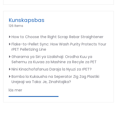
Kunskapsbas
126 Items
How to Choose the Right Scrap Rebar Straightener
Flake-to-Pellet Sync: How Wash Purity Protects Your
rPET Pelletizing Line
Gharama ya Siri ya Uzalishaji: Orodha Kuu ya
Sehemu za Kuvaa za Mashine za Recyle za PET
Nini Kinachofafanua Daraja la Nyuzi za rPET?
Bomba la Kukausha na Seperator Zig Zag Plastiki
Urejeaji wa Taka: Je, Zinahitajika?
läs mer