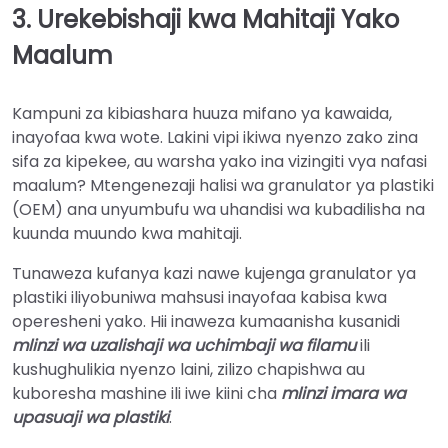
3. Urekebishaji kwa Mahitaji Yako
Maalum
Kampuni za kibiashara huuza mifano ya kawaida,
inayofaa kwa wote. Lakini vipi ikiwa nyenzo zako zina
sifa za kipekee, au warsha yako ina vizingiti vya nafasi
maalum? Mtengenezaji halisi wa granulator ya plastiki
(OEM) ana unyumbufu wa uhandisi wa kubadilisha na
kuunda muundo kwa mahitaji.
Tunaweza kufanya kazi nawe kujenga granulator ya
plastiki iliyobuniwa mahsusi inayofaa kabisa kwa
operesheni yako. Hii inaweza kumaanisha kusanidi
mlinzi wa uzalishaji wa uchimbaji wa filamu
ili
kushughulikia nyenzo laini, zilizo chapishwa au
kuboresha mashine ili iwe kiini cha
mlinzi imara wa
upasuaji wa plastiki
.