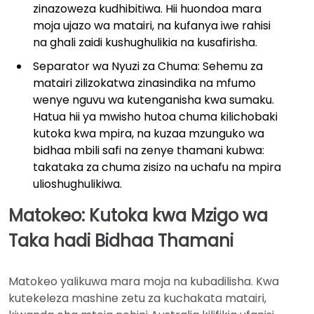
zinazoweza kudhibitiwa. Hii huondoa mara
moja ujazo wa matairi, na kufanya iwe rahisi
na ghali zaidi kushughulikia na kusafirisha.
Separator wa Nyuzi za Chuma: Sehemu za
matairi zilizokatwa zinasindika na mfumo
wenye nguvu wa kutenganisha kwa sumaku.
Hatua hii ya mwisho hutoa chuma kilichobaki
kutoka kwa mpira, na kuzaa mzunguko wa
bidhaa mbili safi na zenye thamani kubwa:
takataka za chuma zisizo na uchafu na mpira
ulioshughulikiwa.
Matokeo: Kutoka kwa Mzigo wa
Taka hadi Bidhaa Thamani
Matokeo yalikuwa mara moja na kubadilisha. Kwa
kutekeleza mashine zetu za kuchakata matairi,