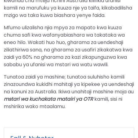
kiwanda cha mteja nchini Australia kilifikia ufanisi
kamili na marufuku ya kuuza nje ya taifa, kikabadilisha
mzigo wa taka kuwa biashara yenye faida.
Mfumo ulizalisha njia mpya za mapato kwa kuuza
chuma safi kwa wafanyabiashara wa takataka wa
eneo hilo. Wakati huo huo, gharama za uendeshaji
ziliathiriwa sana, na gharama za usafiri zikakatwa kwa
zaidi ya 60% na gharama za kazi zikapunguzwa kwa
sababu ya ufanisi wa mstari wa watu wawili.
Tunatoa zaidi ya mashine; tunatoa suluhisho kamili
zinazoundwa kukidhi mahitaji ya kipekee ya uendeshaji
na kanuni za Australia. Ikiwa unahitaji mashine moja au
mstari wa kuchakata matairi ya OTR
kamili, sisi ni
mshirika wako mtaalamu.