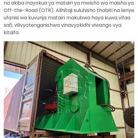
na akiba inayokua ya matairi ya mwisho wa maisha ya
Off-the-Road (OTR). Alihitaji suluhisho thabiti na lenye
ufanisi wa kuvunja matairi makubwa haya kuwa vifaa
safi, vilivyotenganishwa vinavyokidhi viwango vya
kitaifa.