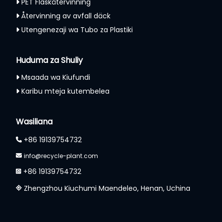
PET Flaskåtervinning
Återvinning av avfall däck
Utengenezaji wa Tubo za Plastiki
Huduma za Shuliy
Msaada wa Kiufundi
Karibu mteja kutembelea
Wasiliana
+86 19139754732
info@recycle-plant.com
+86 19139754732
Zhengzhou Kiuchumi Maendeleo, Henan, Uchina