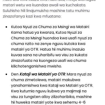
mstari wetu wa kuandaa awali wa kuchakata.
Suluhisho hili linajumuisha mashine tatu muhimu
zinazofanya kazi kwa mfuatano:
Kutoa Nyuzi za Chuma za Msingi wa Matairi:
Kama hatua ya kwanza, Kutoa Nyuzi za
Chuma za Msingi huondoa kwa usafi nyuzi za
chuma nzito na zenye nguvu kutoka kwa
matairi ya OTR. Hatua hii muhimu inazuia
kuvaa sana na uharibifu wa visu za kukata
zinazofuata na kuongeza usafi wa chuma
kilichotenganishwa mwisho.
Den
Kataji wa Matairi ya OTR
: Mara nyuzi za
chuma zimetolewa, matairi makubwa
yanahamishwa kwa Kataji wa Matairi ya OTR.
Kwa kutumia nguvu kubwa ya majimaji na
visu za tungsten alloy zilizoharibika, mashine
hii huweka matairi yote kwa sehemu 4-6