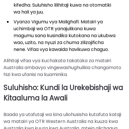
kifedha. Suluhisho lilihitaji kuwa na otomatiki
wa hali ya juu.
Vyanzo Vigumu vya Malighafi: Matairi ya
uchimbaji wa OTR yanajulikana kuwa
magumu sana kusindika kutokana na ukubwa
wao, uzito, na nyuzi za chuma zilizojificha
nene. Vifaa vya kawaida havikuwa chaguo.
Alihitaji vifaa vya kuchakata takataka za matairi
Australia ambavyo vingewashughulikia changamoto
hizi kwa ufanisi na kuaminika.
Suluhisho: Kundi la Urekebishaji wa
Kitaaluma la Awali
Baada ya utafutaji wa kina uliohusisha kutafuta kataji
wa matairi ya OTR Western Australia na kuuza kwa
Australia kwa kuuza kwa Australia, mteja alichagua