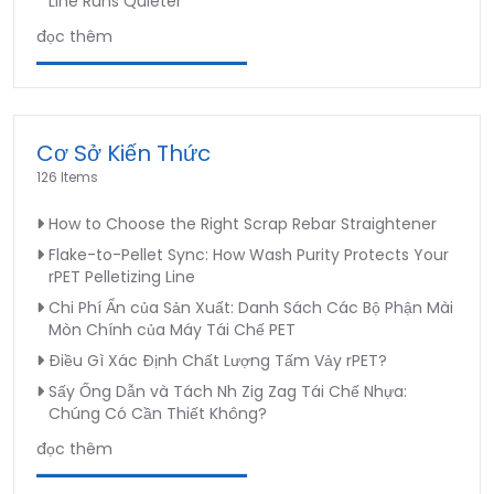
Line Runs Quieter
đọc thêm
Cơ Sở Kiến Thức
126 Items
How to Choose the Right Scrap Rebar Straightener
Flake-to-Pellet Sync: How Wash Purity Protects Your
rPET Pelletizing Line
Chi Phí Ẩn của Sản Xuất: Danh Sách Các Bộ Phận Mài
Mòn Chính của Máy Tái Chế PET
Điều Gì Xác Định Chất Lượng Tấm Vảy rPET?
Sấy Ống Dẫn và Tách Nh Zig Zag Tái Chế Nhựa:
Chúng Có Cần Thiết Không?
đọc thêm