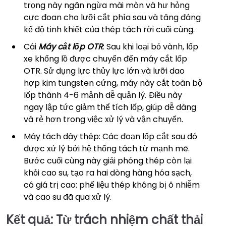
trọng này ngăn ngừa mài mòn và hư hỏng
cực đoan cho lưỡi cắt phía sau và tăng đáng
kể độ tinh khiết của thép tách rời cuối cùng.
Cái
Máy cắt lốp OTR
: Sau khi loại bỏ vành, lốp
xe khổng lồ được chuyển đến máy cắt lốp
OTR. Sử dụng lực thủy lực lớn và lưỡi dao
hợp kim tungsten cứng, máy này cắt toàn bộ
lốp thành 4-6 mảnh dễ quản lý. Điều này
ngay lập tức giảm thể tích lốp, giúp dễ dàng
và rẻ hơn trong việc xử lý và vận chuyển.
Máy tách dây thép: Các đoạn lốp cắt sau đó
được xử lý bởi hệ thống tách từ mạnh mẽ.
Bước cuối cùng này giải phóng thép còn lại
khỏi cao su, tạo ra hai dòng hàng hóa sạch,
có giá trị cao: phế liệu thép không bị ô nhiễm
và cao su đã qua xử lý.
Kết quả: Từ trách nhiệm chất thải