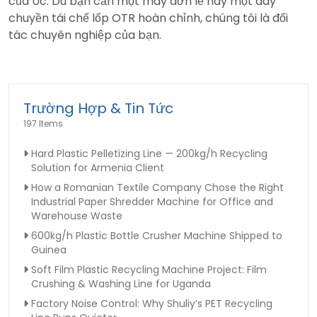
của Úc. Dù bạn cần một máy đơn lẻ hay một dây
chuyền tái chế lốp OTR hoàn chỉnh, chúng tôi là đối
tác chuyên nghiệp của bạn.
Trường Hợp & Tin Tức
197 Items
Hard Plastic Pelletizing Line — 200kg/h Recycling
Solution for Armenia Client
How a Romanian Textile Company Chose the Right
Industrial Paper Shredder Machine for Office and
Warehouse Waste
600kg/h Plastic Bottle Crusher Machine Shipped to
Guinea
Soft Film Plastic Recycling Machine Project: Film
Crushing & Washing Line for Uganda
Factory Noise Control: Why Shuliy’s PET Recycling