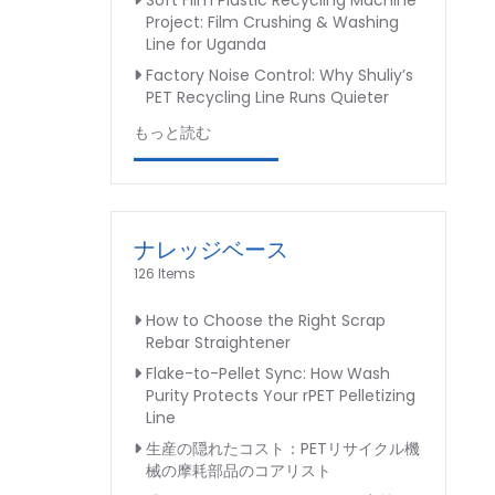
Soft Film Plastic Recycling Machine
Project: Film Crushing & Washing
Line for Uganda
Factory Noise Control: Why Shuliy’s
PET Recycling Line Runs Quieter
もっと読む
ナレッジベース
126 Items
How to Choose the Right Scrap
Rebar Straightener
Flake-to-Pellet Sync: How Wash
Purity Protects Your rPET Pelletizing
Line
生産の隠れたコスト：PETリサイクル機
械の摩耗部品のコアリスト