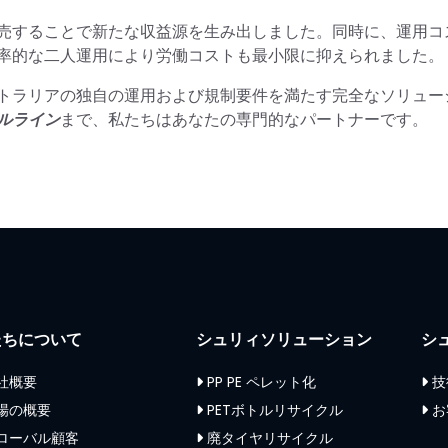
売することで新たな収益源を生み出しました。同時に、運用コ
効率的な二人運用により労働コストも最小限に抑えられました。
トラリアの独自の運用および規制要件を満たす完全なソリュー
クルライン
まで、私たちはあなたの専門的なパートナーです。
たちについて
シュリィソリューション
シ
社概要
PP PE ペレット化
技
場の概要
PETボトルリサイクル
お
ローバル顧客
廃タイヤリサイクル