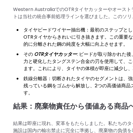
Western AustraliaでのOTRタイヤカッター
トは当社の統合事前処理ラインを選びました。このソリ
タイヤビードワイヤー抽出機：最初のステップとし
OTRタイヤからきれいに引き抜きます。この重要
的に分離された鋼の純度を大幅に向上させます。
その
OTRタイヤカッター
: ビードが取り除かれた
力と硬化したタングステン合金の刃を使用して、こ
ます。これにより、タイヤの体積が即座に減少し、
鉄線分離器：切断されたタイヤのセグメントは、強
残っている鋼をゴムから解放し、2つの高価値商品
す。
結果：廃棄物責任から価値ある商品
結果は即座に現れ、変革をもたらしました。私たちのタ
施設は国内の輸出禁止に完全に準拠し、廃棄物の負債を