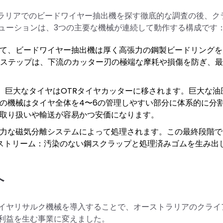
やオーストラリアでのビードワイヤー抽出機を探す徹底的な調査の後、
ューションは、3つの主要な機械が連続して動作する構成です
て、ビードワイヤー抽出機は厚く高張力の鋼製ビードリングを
なステップは、下流のカッター刃の極端な摩耗や損傷を防ぎ、
後、巨大なタイヤはOTRタイヤカッターに移されます。巨大な油
の機械はタイヤ全体を4〜6の管理しやすい部分に体系的に分
取り扱いや輸送が容易かつ安価になります。
力な磁気分離システムによって処理されます。この最終段階で
ストリーム：汚染のない鋼スクラップと処理済みゴムを生み出
へ
イヤリサルク機械を導入することで、オーストラリアのクライ
利益を生む事業に変えました。