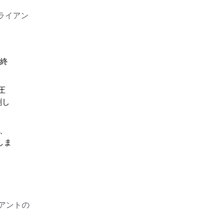
クライアン
：
最終
圧
割し
、
しま
アントの