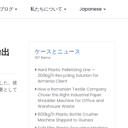
ブログ
私たちについて
Japanese
輸出
ケースとニュース
197 Items
Hard Plastic Pelletizing Line —
200kg/h Recycling Solution for
Armenia Client
した。彼
要として
How a Romanian Textile Company
Chose the Right Industrial Paper
Shredder Machine for Office and
Warehouse Waste
600kg/h Plastic Bottle Crusher
Machine Shipped to Guinea