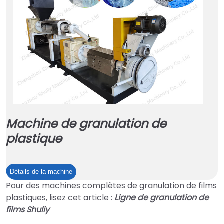
Machine de granulation de
plastique
Machine
Détails de la machine
de
Pour des machines complètes de granulation de films
granulation
plastiques, lisez cet article :
Ligne de granulation de
de
films Shuliy
plastique