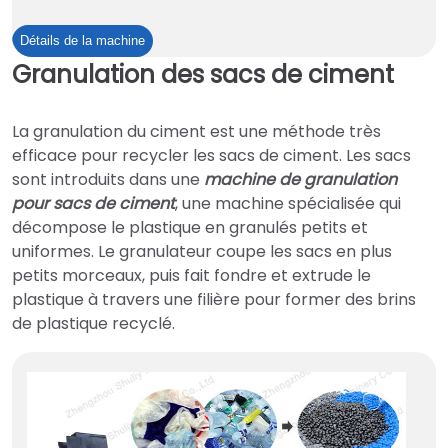
Cuve
Détails de la machine
de
Granulation des sacs de ciment
rinçage
à
La granulation du ciment est une méthode très
froid
efficace pour recycler les sacs de ciment. Les sacs
pour
sont introduits dans une
machine de granulation
film
pour sacs de ciment
, une machine spécialisée qui
plastique
décompose le plastique en granulés petits et
uniformes. Le granulateur coupe les sacs en plus
petits morceaux, puis fait fondre et extrude le
plastique à travers une filière pour former des brins
de plastique recyclé.