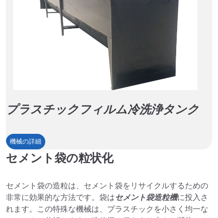
プラスチックフィルム冷洗浄タンク
プ
機械の詳細
ラ
セメント袋の粒状化
ス
チ
セメント袋の造粒は、セメント袋をリサイクルするための
ッ
非常に効果的な方法です。袋は
セメント袋造粒機
に投入さ
ク
れます。この特殊な機械は、プラスチックを小さく均一な
フ