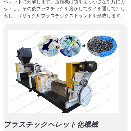
ペレットに分解します。造粒機は袋をより小さな断片にカ
ィ
ットし、その後プラスチックを溶かしてダイを通して押し
ル
出し、リサイクルプラスチックストランドを形成します。
ム
冷
洗
浄
タ
ン
ク
プラスチックペレット化機械