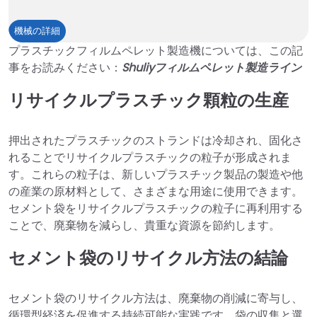
プ
機械の詳細
ラ
プラスチックフィルムペレット製造機については、この記
ス
事をお読みください：
Shuliyフィルムペレット製造ライン
チ
リサイクルプラスチック顆粒の生産
ッ
ク
ペ
押出されたプラスチックのストランドは冷却され、固化さ
レ
れることでリサイクルプラスチックの粒子が形成されま
ッ
す。これらの粒子は、新しいプラスチック製品の製造や他
ト
の産業の原材料として、さまざまな用途に使用できます。
化
セメント袋をリサイクルプラスチックの粒子に再利用する
機
ことで、廃棄物を減らし、貴重な資源を節約します。
械
セメント袋のリサイクル方法の結論
セメント袋のリサイクル方法は、廃棄物の削減に寄与し、
循環型経済を促進する持続可能な実践です。袋の収集と選