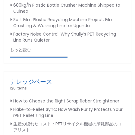
600kg/h Plastic Bottle Crusher Machine Shipped to
Guinea
Soft Film Plastic Recycling Machine Project: Film
Crushing & Washing Line for Uganda
Factory Noise Control: Why Shuliy’s PET Recycling
Line Runs Quieter
もっと読む
ナレッジベース
126 Items
How to Choose the Right Scrap Rebar Straightener
Flake-to-Pellet Sync: How Wash Purity Protects Your
rPET Pelletizing Line
生産の隠れたコスト：PETリサイクル機械の摩耗部品のコ
アリスト