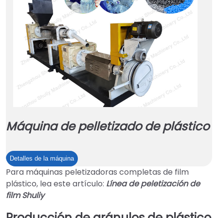
Máquina de pelletizado de plástico
Máquina
Detalles de la máquina
de
Para máquinas peletizadoras completas de film
pelletizado
plástico, lea este artículo:
Línea de peletización de
de
film Shuliy
plástico
Producción de gránulos de plástico