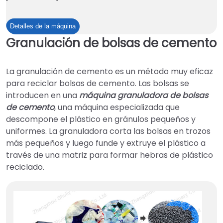
Tanque
Detalles de la máquina
de
Granulación de bolsas de cemento
enjuague
en
La granulación de cemento es un método muy eficaz
frío
para reciclar bolsas de cemento. Las bolsas se
para
introducen en una
máquina granuladora de bolsas
película
de cemento
, una máquina especializada que
plástica
descompone el plástico en gránulos pequeños y
uniformes. La granuladora corta las bolsas en trozos
más pequeños y luego funde y extruye el plástico a
través de una matriz para formar hebras de plástico
reciclado.