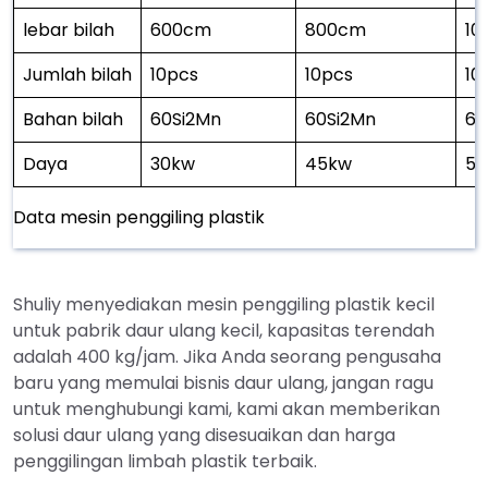
lebar bilah
600cm
800cm
10
Jumlah bilah
10pcs
10pcs
10
Bahan bilah
60Si2Mn
60Si2Mn
60
Daya
30kw
45kw
55
Data mesin penggiling plastik
Shuliy menyediakan mesin penggiling plastik kecil
untuk pabrik daur ulang kecil, kapasitas terendah
adalah 400 kg/jam. Jika Anda seorang pengusaha
baru yang memulai bisnis daur ulang, jangan ragu
untuk menghubungi kami, kami akan memberikan
solusi daur ulang yang disesuaikan dan harga
penggilingan limbah plastik terbaik.