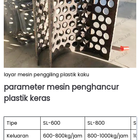
layar mesin penggiling plastik kaku
parameter mesin penghancur
plastik keras
Tipe
SL-600
SL-800
SL
Keluaran
600-800kg/jam
800-1000kg/jam
10