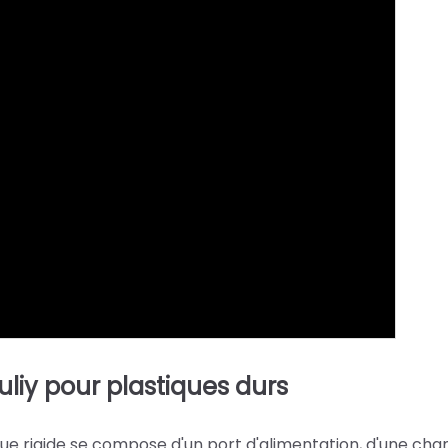
uliy pour plastiques durs
ique rigide se compose d'un port d'alimentation, d'une ch