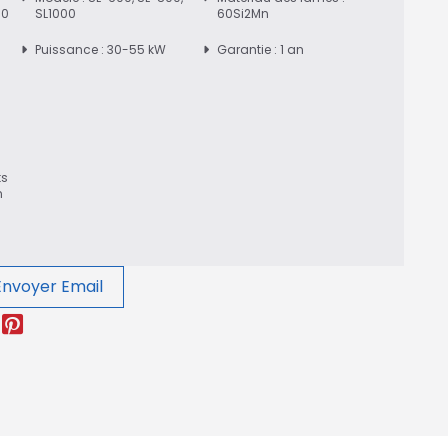
00
SL1000
60Si2Mn
Puissance : 30-55 kW
Garantie : 1 an
ts
n
Envoyer Email