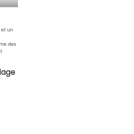
 et un
ume des
ct
clage