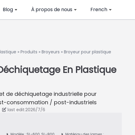
Blog
À propos de nous
French
lastique
»
Produits
»
Broyeurs
»
Broyeur pour plastique
Déchiquetage En Plastique
t de déchiquetage industrielle pour
ost-consommation / post-industriels
last edit:2026/7/6
Modèle : SL-600, SL-800,
Matériau des lames :