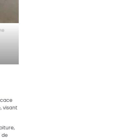
ne
icace
, visant
oiture,
s de