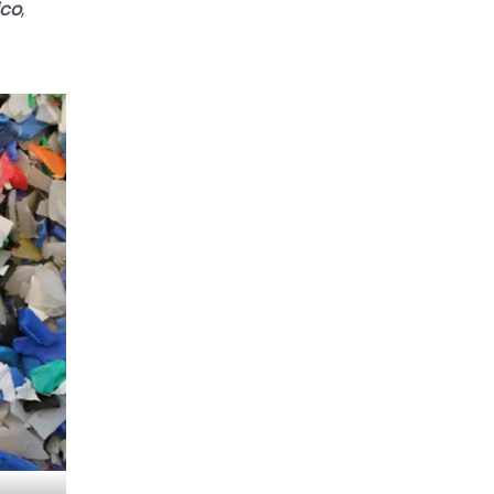
ico
,