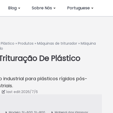
Blog
Sobre Nós
Portuguese
Plástico
»
Produtos
»
Máquinas de triturador
»
Máquina
do
rituração De Plástico
 industrial para plásticos rígidos pós-
riais.
last edit:2026/7/6
Modelo: SL-600, SL-800,
Material das lâminas: