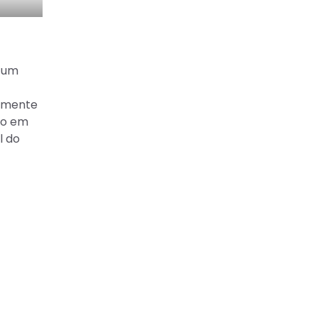
e um
vamente
po em
l do