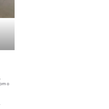
,
com o
r