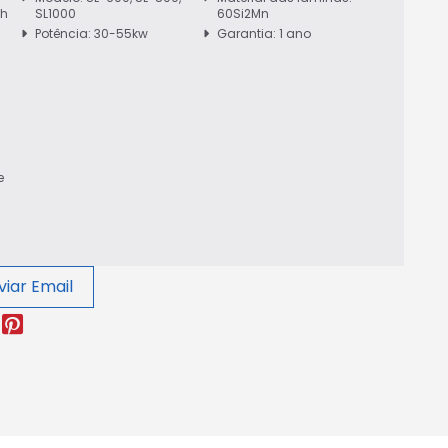
/h
SL1000
60Si2Mn
Potência: 30-55kw
Garantia: 1 ano
e
viar Email