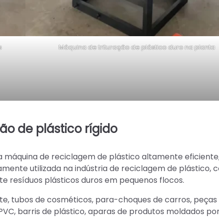
s
Máquina de trituração de plástico duro na planta
o de plástico rígido
a máquina de reciclagem de plástico altamente eficiente
amente utilizada na indústria de reciclagem de plástico, 
nte resíduos plásticos duros em pequenos flocos.
ite, tubos de cosméticos, para-choques de carros, peças
 PVC, barris de plástico, aparas de produtos moldados po