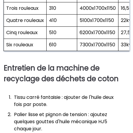
Trois rouleaux
310
4000x1700x1150
16,5 
Quatre rouleaux
410
5100x1700x1150
22kw
Cinq rouleaux
510
6200x1700x1150
27,5
Six rouleaux
610
7300x1700x1150
33kw
Entretien de la machine de
recyclage des déchets de coton
Tissu carré fantaisie : ajouter de l'huile deux
fois par poste.
Palier lisse et pignon de tension : ajoutez
quelques gouttes d'huile mécanique HJ5
chaque jour.