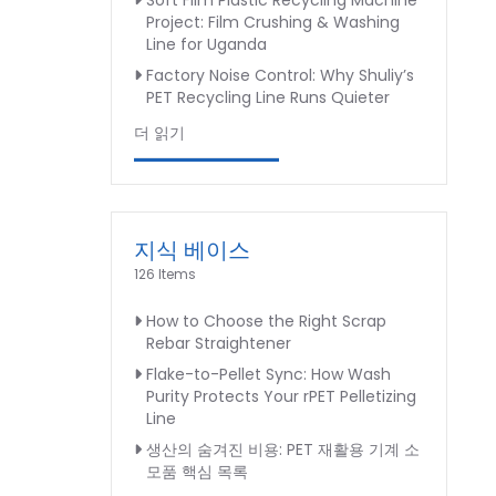
Soft Film Plastic Recycling Machine
Project: Film Crushing & Washing
Line for Uganda
Factory Noise Control: Why Shuliy’s
PET Recycling Line Runs Quieter
더 읽기
지식 베이스
126 Items
How to Choose the Right Scrap
Rebar Straightener
Flake-to-Pellet Sync: How Wash
Purity Protects Your rPET Pelletizing
Line
생산의 숨겨진 비용: PET 재활용 기계 소
모품 핵심 목록