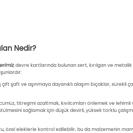
lan Nedir?
erimiz
, devre kartlarında bulunan sert, kırılgan ve metalik
 şunlardır:
miş çift şaft ve aşınmaya dayanıklı alaşım bıçaklar, sürekli ç
cümüz, titreşimi azaltmak, kıvılcımları önlemek ve lehimli
ğütülmesini sağlamak için düşük devirli, yüksek torklu çalış
u, özel eleklerle kontrol edilebilir, bu da malzemenin man