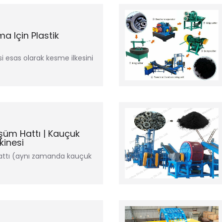
a Için Plastik
 esas olarak kesme ilkesini
üşüm Hattı | Kauçuk
kinesi
hattı (aynı zamanda kauçuk