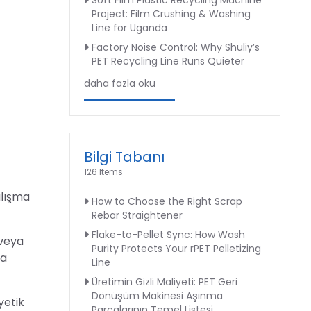
Soft Film Plastic Recycling Machine
Project: Film Crushing & Washing
Line for Uganda
Factory Noise Control: Why Shuliy’s
PET Recycling Line Runs Quieter
daha fazla oku
Bilgi Tabanı
126 Items
alışma
How to Choose the Right Scrap
Rebar Straightener
Flake-to-Pellet Sync: How Wash
 veya
Purity Protects Your rPET Pelletizing
ma
Line
Üretimin Gizli Maliyeti: PET Geri
Dönüşüm Makinesi Aşınma
yetik
Parçalarının Temel Listesi