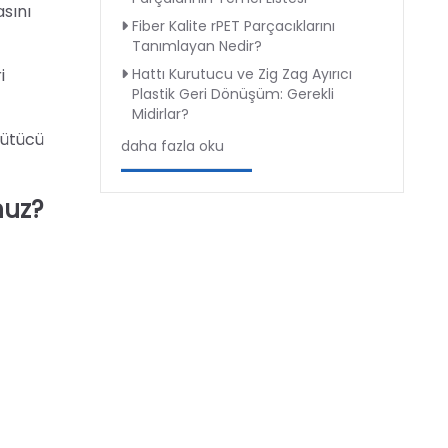
asını
Fiber Kalite rPET Parçacıklarını
Tanımlayan Nedir?
Hattı Kurutucu ve Zig Zag Ayırıcı
i
Plastik Geri Dönüşüm: Gerekli
Midirlar?
ğütücü
daha fazla oku
nuz?