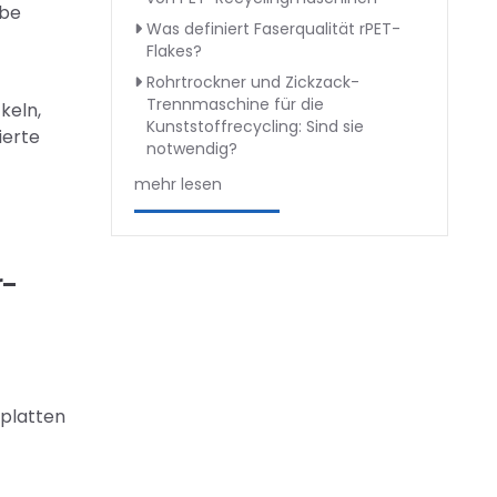
ebe
Was definiert Faserqualität rPET-
Flakes?
Rohrtrockner und Zickzack-
Trennmaschine für die
keln,
Kunststoffrecycling: Sind sie
ierte
notwendig?
mehr lesen
r-
rplatten