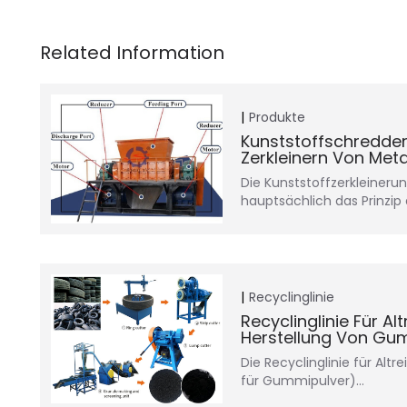
Produkte
Kunststoffschredd
Zerkleinern Von Meta
Die Kunststoffzerkleiner
hauptsächlich das Prinzi
Recyclinglinie
Recyclinglinie Für Al
Herstellung Von Gu
Die Recyclinglinie für Altr
für Gummipulver)…