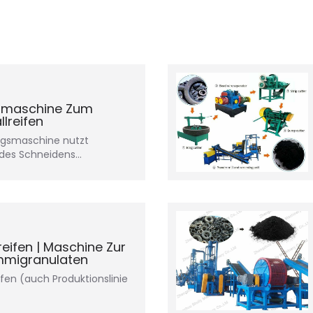
ermaschine Zum
llreifen
ungsmaschine nutzt
p des Schneidens…
treifen | Maschine Zur
mmigranulaten
eifen (auch Produktionslinie