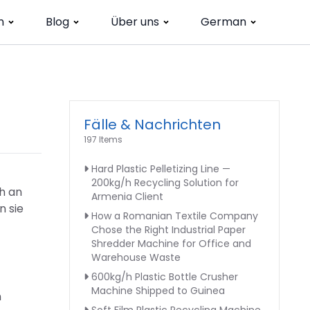
n
Blog
Über uns
German
Fälle & Nachrichten
197 Items
Hard Plastic Pelletizing Line —
200kg/h Recycling Solution for
h an
Armenia Client
n sie
How a Romanian Textile Company
Chose the Right Industrial Paper
Shredder Machine for Office and
Warehouse Waste
600kg/h Plastic Bottle Crusher
Machine Shipped to Guinea
n