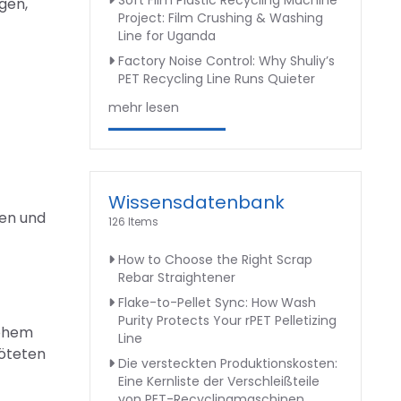
Soft Film Plastic Recycling Machine
gen,
Project: Film Crushing & Washing
Line for Uganda
Factory Noise Control: Why Shuliy’s
PET Recycling Line Runs Quieter
mehr lesen
Wissensdatenbank
den und
126 Items
How to Choose the Right Scrap
Rebar Straightener
Flake-to-Pellet Sync: How Wash
Purity Protects Your rPET Pelletizing
hohem
Line
löteten
Die versteckten Produktionskosten:
Eine Kernliste der Verschleißteile
von PET-Recyclingmaschinen