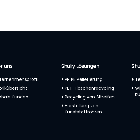
r uns
Shuliy Lösungen
Shu
ternehmensprofil
PP PE Pelletierung
Te
brikübersicht
PET-Flaschenrecycling
W
K
obale Kunden
Recycling von Altreifen
Herstellung von
Kunststoffrohren