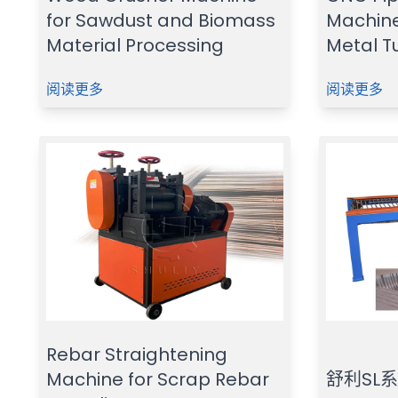
for Sawdust and Biomass
Machine
Material Processing
Metal T
阅读更多
阅读更多
Rebar Straightening
Machine for Scrap Rebar
舒利SL