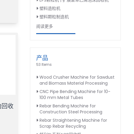
EPS颗粒机 | 扩展聚苯乙烯泡沫回收机
塑料造粒机
塑料颗粒制造机
阅读更多
产品
53 Items
Wood Crusher Machine for Sawdust
and Biomass Material Processing
CNC Pipe Bending Machine for 10-
100 mm Metal Tubes
胎回收
Rebar Bending Machine for
Construction Steel Processing
Rebar Straightening Machine for
Scrap Rebar Recycling