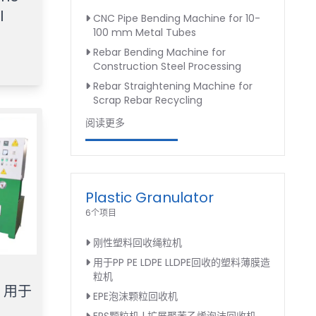
l
CNC Pipe Bending Machine for 10-
100 mm Metal Tubes
Rebar Bending Machine for
Construction Steel Processing
Rebar Straightening Machine for
Scrap Rebar Recycling
阅读更多
Plastic Granulator
6个项目
刚性塑料回收绳粒机
用于PP PE LDPE LLDPE回收的塑料薄膜造
粒机
，用于
EPE泡沫颗粒回收机