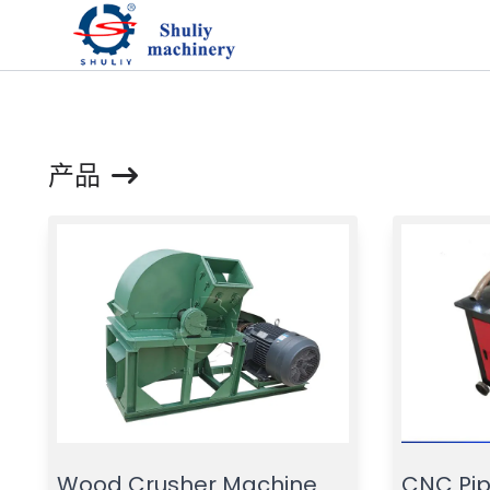
产品
Wood Crusher Machine
CNC Pip