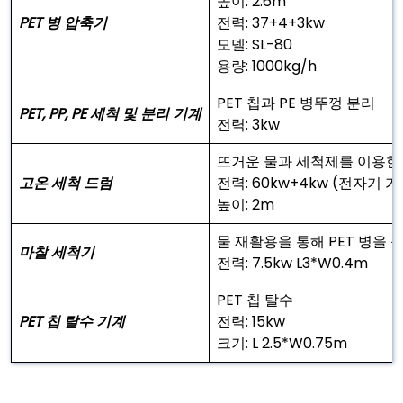
높이: 2.6m
PET 병 압축기
전력: 37+4+3kw
모델: SL-80
용량: 1000kg/h
PET 칩과 PE 병뚜껑 분리
PET, PP, PE 세척 및 분리 기계
전력: 3kw
뜨거운 물과 세척제를 이용한 
고온 세척 드럼
전력: 60kw+4kw (전자기 가
높이: 2m
물 재활용을 통해 PET 병을
마찰 세척기
전력: 7.5kw L3*W0.4m
PET 칩 탈수
PET 칩 탈수 기계
전력: 15kw
크기: L 2.5*W0.75m