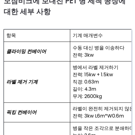
모잠비크에 보내진 PET 병 세척 공장에
대한 세부 사항
항목
기계 매개변수
수동 대신 병을 이송하다
클라이밍 컨베이어
전력: 3kw
병에서 라벨 제거하기
전력: 15kw + 1.5kw
라벨 제거 기계
직경: 0.63m
길이: 4.3m
무게: 2600kg
라벨이 완전히 제거되지 않은
픽킹 컨베이어
전력: 3kw L6m*W0.6m
병을 작은 조각으로 분쇄하며