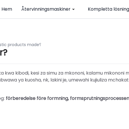
Hem
Återvinningsmaskiner
Kompletta lösnin
How are plastic products made؟
r?
oka kwa kibodi, kesi za simu za mkononi, kalamu mikononi
bwawa ya kuosha, nk, lakini je, umewahi kujiuliza mchaka
eg:
förberedelse före formning, formsprutningsprocesse