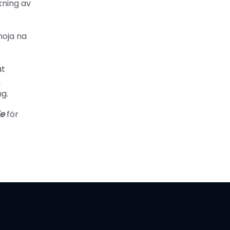
kning av
moja na
at
,
g.
je
för