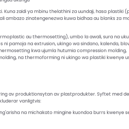
i. Kuna zaidi ya mbinu thelathini za uundaji, hasa plastiki (
imbali ambazo zinatengenezwa kuwa bidhaa au blanks za 
hermoplastic au thermosetting), umbo la awali, sura na u
s ni pamoja na extrusion, ukingo wa sindano, kalenda, bl
 thermosetting kwa ujumla hutumia compression molding,
 molding, na thermoforming ni ukingo wa plastiki kwenye 
ring av produktionsytan av plastprodukter. Syftet med d
luderar vanligtvis:
, kung'arisha na michakato mingine kuondoa burrs kwenye