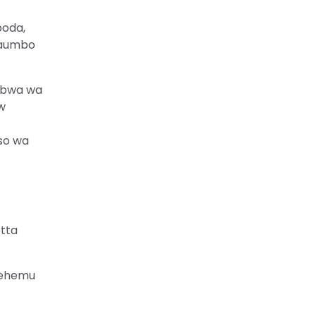
poda,
maumbo
kubwa wa
ow
uso wa
etta
 sehemu