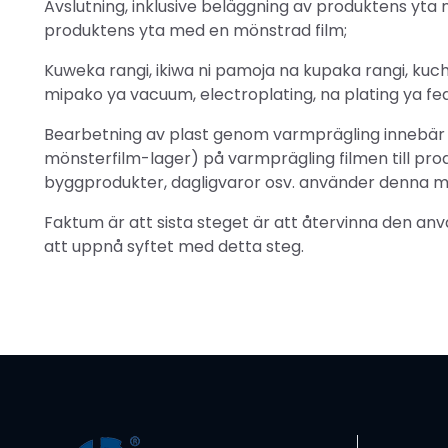
Avslutning, inklusive beläggning av produktens yta
produktens yta med en mönstrad film;
Kuweka rangi, ikiwa ni pamoja na kupaka rangi, kuc
mipako ya vacuum, electroplating, na plating ya fed
Bearbetning av plast genom varmprägling innebär a
mönsterfilm-lager) på varmprägling filmen till pr
byggprodukter, dagligvaror osv. använder denna met
Faktum är att sista steget är att återvinna den anv
att uppnå syftet med detta steg.