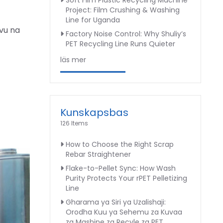
Soft Film Plastic Recycling Machine
Project: Film Crushing & Washing
Line for Uganda
evu na
Factory Noise Control: Why Shuliy’s
PET Recycling Line Runs Quieter
läs mer
Kunskapsbas
126 Items
How to Choose the Right Scrap
Rebar Straightener
Flake-to-Pellet Sync: How Wash
Purity Protects Your rPET Pelletizing
Line
Gharama ya Siri ya Uzalishaji:
Orodha Kuu ya Sehemu za Kuvaa
za Mashine za Recyle za PET