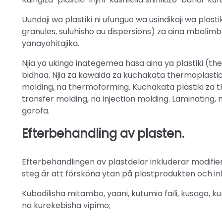
Uundaji wa plastiki ni ufunguo wa usindikaji wa plastik
granules, suluhisho au dispersions) za aina mbal
yanayohitajika.
Njia ya ukingo inategemea hasa aina ya plastiki (t
bidhaa. Njia za kawaida za kuchakata thermoplastic
molding, na thermoforming. Kuchakata plastiki za
transfer molding, na injection molding. Laminating,
gorofa.
Efterbehandling av plasten.
Efterbehandlingen av plastdelar inkluderar modifie
steg är att försköna ytan på plastprodukten och ink
Kubadilisha mitambo, yaani, kutumia faili, kusaga
na kurekebisha vipimo;