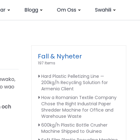
gar
Blogg
Om Oss
Swahili
Fall & Nyheter
197 Items
Hard Plastic Pelletizing Line —
 mwako,
200kg/h Recycling Solution for
to wao
Armenia Client
How a Romanian Textile Company
Chose the Right Industrial Paper
n och
Shredder Machine for Office and
Warehouse Waste
600kg/h Plastic Bottle Crusher
Machine Shipped to Guinea