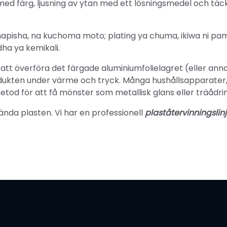
 med färg, ljusning av ytan med ett lösningsmedel och täc
hapisha, na kuchoma moto; plating ya chuma, ikiwa ni pa
ha ya kemikali.
tt överföra det färgade aluminiumfolielagret (eller ann
odukten under värme och tryck. Många hushållsapparater
od för att få mönster som metallisk glans eller träådrin
ända plasten. Vi har en professionell
plaståtervinningslin