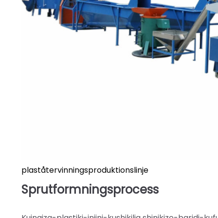
plaståtervinningsproduktionslinje
Sprutformningsprocess
Kuingiza-plastiki-injini-kushikilia shinikizo-baridi-k