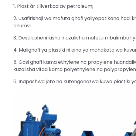
1. Plast är tillverkad av petroleum;
2. Usafirishaji wa mafuta ghafi yaliyopatikana hadi 
chumvi.
3. Destilasheni kisha inazalisha mafuta mbalimbali ya 
4. Malighafi ya plastiki ni aina ya mchakato wa kuvu
5. Gasi ghafi kama ethylene na propylene huandali
kuzalisha vifaa kama polyethylene na polypropylene,
6. Inapashwa joto na kutengenezwa kuwa plastiki ya