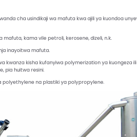
kiwanda cha usindikaji wa mafuta kwa ajili ya kuondoa uny
mafuta, kama vile petroli, kerosene, dizeli, n.k.
nja inayoitwa mafuta.
wa kwanza kisha kufanyiwa polymerization ya kuongeza ili
 pia huitwa resini.
 polyethylene na plastiki ya polypropylene.