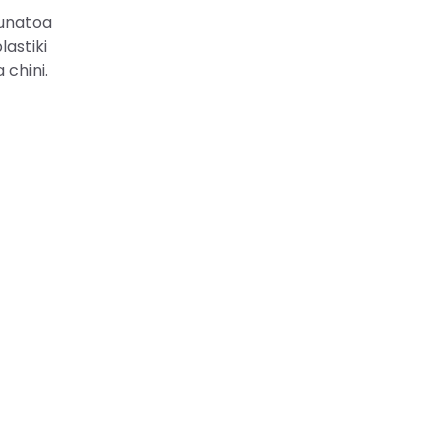
tunatoa
astiki
 chini.