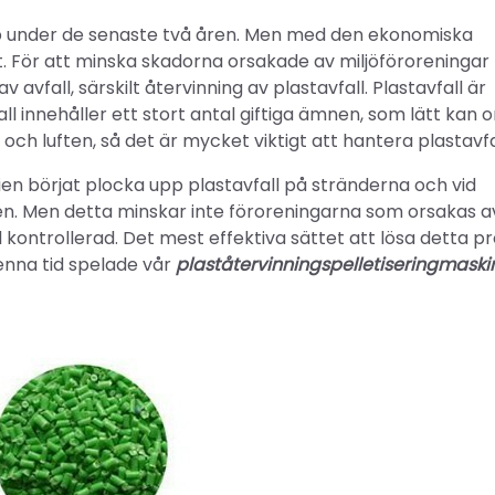
b under de senaste två åren. Men med den ekonomiska
t. För att minska skadorna orsakade av miljöföroreningar 
v avfall, särskilt återvinning av plastavfall. Plastavfall är
all innehåller ett stort antal giftiga ämnen, som lätt kan 
ch luften, så det är mycket viktigt att hantera plastavfa
en börjat plocka upp plastavfall på stränderna och vid
nen. Men detta minskar inte föroreningarna som orsakas a
 väl kontrollerad. Det mest effektiva sättet att lösa detta 
denna tid spelade vår
plaståtervinningspelletiseringmaski