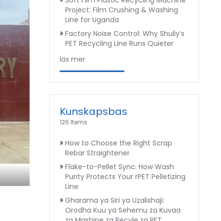
Soft Film Plastic Recycling Machine
Project: Film Crushing & Washing
Line for Uganda
Factory Noise Control: Why Shuliy’s
PET Recycling Line Runs Quieter
läs mer
Kunskapsbas
126 Items
How to Choose the Right Scrap
Rebar Straightener
Flake-to-Pellet Sync: How Wash
Purity Protects Your rPET Pelletizing
Line
Gharama ya Siri ya Uzalishaji:
Orodha Kuu ya Sehemu za Kuvaa
za Mashine za Recyle za PET