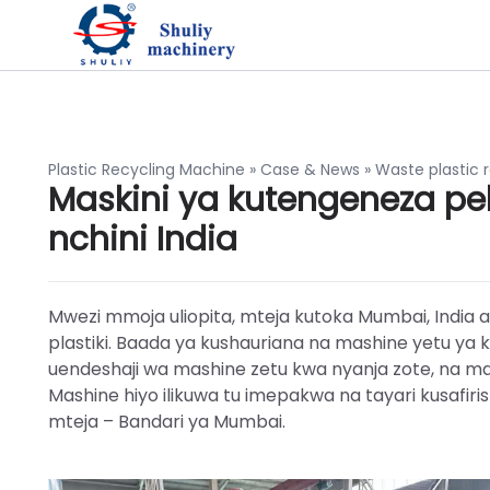
Plastic Recycling Machine
»
Case & News
»
Waste plastic r
Maskini ya kutengeneza pell
nchini India
Mwezi mmoja uliopita, mteja kutoka Mumbai, India ali
plastiki. Baada ya kushauriana na mashine yetu ya k
uendeshaji wa mashine zetu kwa nyanja zote, na mara
Mashine hiyo ilikuwa tu imepakwa na tayari kusafir
mteja – Bandari ya Mumbai.