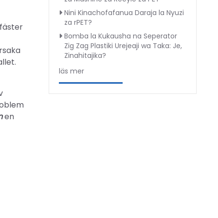
Nini Kinachofafanua Daraja la Nyuzi
za rPET?
fäster
Bomba la Kukausha na Seperator
Zig Zag Plastiki Urejeaji wa Taka: Je,
orsaka
Zinahitajika?
llet.
läs mer
v
problem
n
en