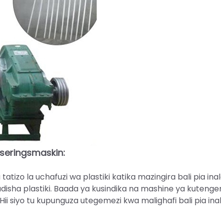
iseringsmaskin:
tu tatizo la uchafuzi wa plastiki katika mazingira bali pia ina
disha plastiki. Baada ya kusindika na mashine ya kuteng
 Hii siyo tu kupunguza utegemezi kwa malighafi bali pia ina