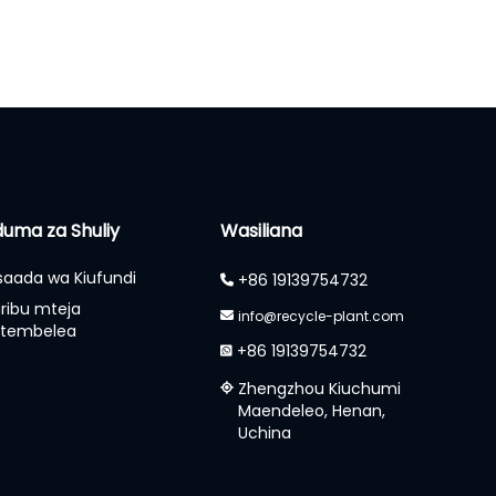
uma za Shuliy
Wasiliana
aada wa Kiufundi
+86 19139754732
ribu mteja
info@recycle-plant.com
utembelea
+86 19139754732
Zhengzhou Kiuchumi
Maendeleo, Henan,
Uchina