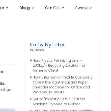
gar
Blogg
Om Oss
Swahili
Fall & Nyheter
197 Items
Hard Plastic Pelletizing Line —
200kg/h Recycling Solution for
Armenia Client
sha
How a Romanian Textile Company
Chose the Right Industrial Paper
ki.
Shredder Machine for Office and
ali pa
Warehouse Waste
600kg/h Plastic Bottle Crusher
Machine Shipped to Guinea