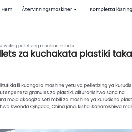
Hem
Återvinningsmaskiner
Kompletta lösnin
ecycling pelletizing machine in India
ets za kuchakata plastiki taka
tufikia ili kuangalia mashine yetu ya pelletizing ya kurudi
utengeneza granules za plastiki, alifurahishwa sana na
 moja akaagiza seti mbili za mashine ya kurudisha plasti
ishwa kwenda Qingdao, China jana, kisha ikahamishiwa mah