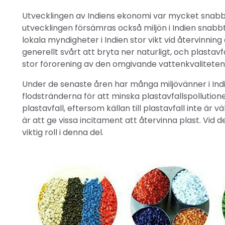
Utvecklingen av Indiens ekonomi var mycket snab
utvecklingen försämras också miljön i Indien snabb
lokala myndigheter i Indien stor vikt vid återvinning a
generellt svårt att bryta ner naturligt, och plastavf
stor förorening av den omgivande vattenkvaliteten o
Under de senaste åren har många miljövänner i Indi
flodstränderna för att minska plastavfallspollutio
plastavfall, eftersom källan till plastavfall inte är
är att ge vissa incitament att återvinna plast. Vid 
viktig roll i denna del.