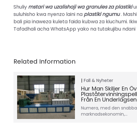
Shuliy
mstari wa uzalishaji wa granules za plastiki
u
suluhisho kwa nyenzo laini na
plastiki ngumu
. Mash
bali pia inaweza kuleta faida kubwa za kiuchumi. Iki
Tafadhali acha WhatsApp yako na tutakujibu ndani
Fall & Nyheter
Hur Man Skiljer En Ö
Plaståtervinningspel
Från En Underlägsen
Numera, med den snabba 
marknadsekonomin,…