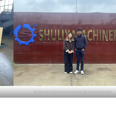
Mteja wa India anatembelea Shuliy Machinery