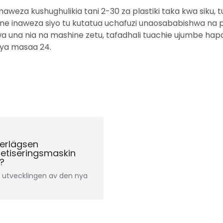
naweza kushughulikia tani 2-30 za plastiki taka kwa siku, 
ine inaweza siyo tu kutatua uchafuzi unaosababishwa na pl
wa una nia na mashine zetu, tafadhali tuachie ujumbe hapa
 ya masaa 24.
verlägsen
letiseringsmaskin
?
utvecklingen av den nya