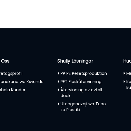
 Oss
Shuliy Lösningar
Hud
retagsprofil
PP PE Pelletsproduktion
Ms
onekano wa Kiwanda
PET Flaskåtervinning
Ka
k
obala Kunder
Återvinning av avfall
däck
Utengenezaji wa Tubo
za Plastiki