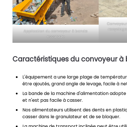
Convoyeur
recyclage 
Application du convoyeur à bande
escalade
Caractéristiques du convoyeur à
L'équipement a une large plage de température
être ajoutés, grand angle de levage, facile à net
La bande de la machine d'alimentation adopte u
et n'est pas facile à casser.
Nos alimentateurs utilisent des dents en plast
casser dans le granulateur et de se bloquer.
La machine de transport inclinée peut être util