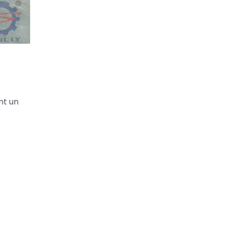
nt un