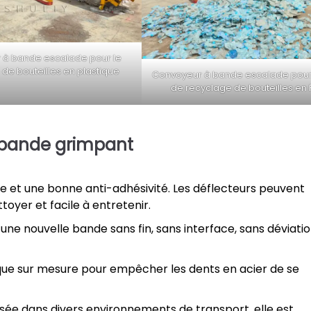
 à bande escalade pour le
de bouteilles en plastique
Convoyeur à bande escalade pour 
de recyclage de bouteilles en 
 bande grimpant
 et une bonne anti-adhésivité. Les déflecteurs peuvent
toyer et facile à entretenir.
ne nouvelle bande sans fin, sans interface, sans déviatio
ique sur mesure pour empêcher les dents en acier de se
isée dans divers environnements de transport, elle est