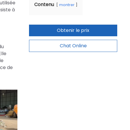
tilisée
Contenu
montrer
siste à
Obtenir le prix
Chat Online
du
Elle
de
ice de