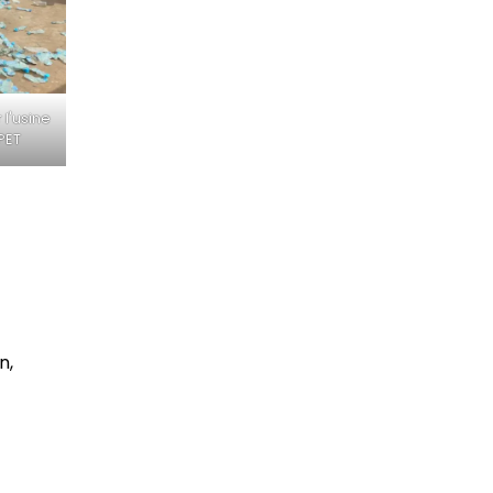
l'usine
PET
n,