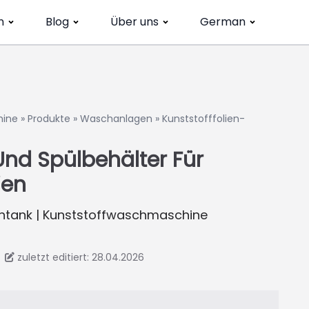
n
Blog
Über uns
German
hine
»
Produkte
»
Waschanlagen
»
Kunststofffolien-
nd Spülbehälter Für
ien
chtank | Kunststoffwaschmaschine
zuletzt editiert: 28.04.2026