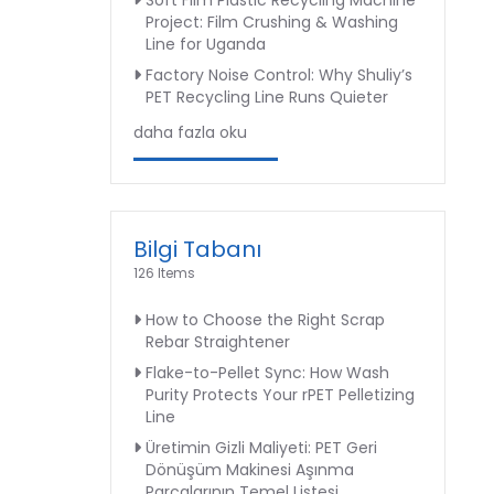
Soft Film Plastic Recycling Machine
Project: Film Crushing & Washing
Line for Uganda
Factory Noise Control: Why Shuliy’s
PET Recycling Line Runs Quieter
daha fazla oku
Bilgi Tabanı
126 Items
How to Choose the Right Scrap
Rebar Straightener
Flake-to-Pellet Sync: How Wash
Purity Protects Your rPET Pelletizing
Line
Üretimin Gizli Maliyeti: PET Geri
Dönüşüm Makinesi Aşınma
Parçalarının Temel Listesi