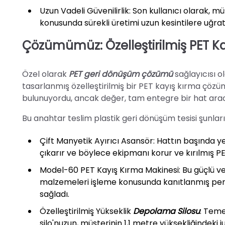
Uzun Vadeli Güvenilirlik: Son kullanıcı olarak, m
konusunda sürekli üretimi uzun kesintilere uğr
Çözümümüz: Özelleştirilmiş PET Ka
Özel olarak
PET geri dönüşüm çözümü
sağlayıcısı o
tasarlanmış özelleştirilmiş bir PET kayış kırma çözüm
bulunuyordu, ancak değer, tam entegre bir hat aracı
Bu anahtar teslim plastik geri dönüşüm tesisi şunları
Çift Manyetik Ayırıcı Asansör: Hattın başında y
çıkarır ve böylece ekipmanı korur ve kırılmış PE
Model-60 PET Kayış Kırma Makinesi: Bu güçlü ve s
malzemeleri işleme konusunda kanıtlanmış perfor
sağladı.
Özelleştirilmiş Yükseklik
Depolama Silosu
: Teme
silo'nuzun, müşterinin 1,1 metre yüksekliğindeki 