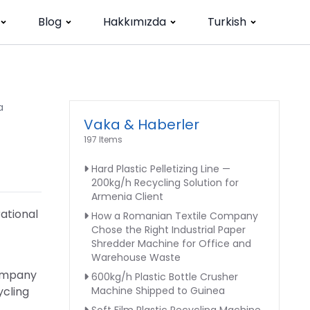
Blog
Hakkımızda
Turkish
a
Vaka & Haberler
197 Items
Hard Plastic Pelletizing Line —
200kg/h Recycling Solution for
Armenia Client
ational
How a Romanian Textile Company
Chose the Right Industrial Paper
Shredder Machine for Office and
Warehouse Waste
company
600kg/h Plastic Bottle Crusher
ycling
Machine Shipped to Guinea