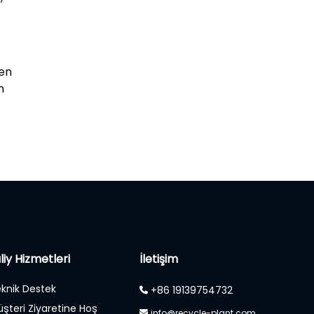
ken
n
liy Hizmetleri
İletişim
knik Destek
+86 19139754732
şteri Ziyaretine Hoş
info@recycle-plant.com