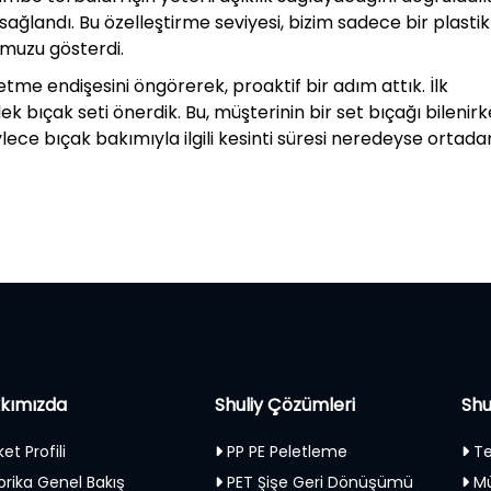
ağlandı. Bu özelleştirme seviyesi, bizim sadece bir plastik
umuzu gösterdi.
etme endişesini öngörerek, proaktif bir adım attık. İlk
edek bıçak seti önerdik. Bu, müşterinin bir set bıçağı bilenir
ece bıçak bakımıyla ilgili kesinti süresi neredeyse ortada
kımızda
Shuliy Çözümleri
Shu
ket Profili
PP PE Peletleme
Te
brika Genel Bakış
PET Şişe Geri Dönüşümü
Mü