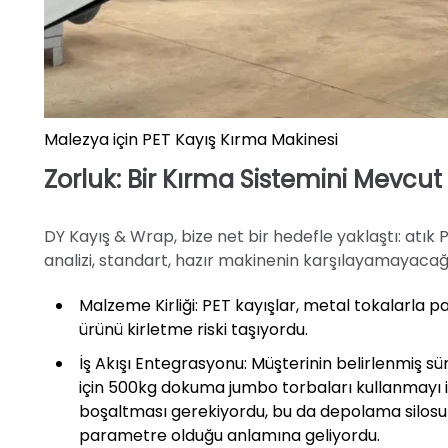
Malezya için PET Kayış Kırma Makinesi
Zorluk: Bir Kırma Sistemini Mevcut
DY Kayış & Wrap, bize net bir hedefle yaklaştı: atık P
analizi, standart, hazır makinenin karşılayamayacağı 
Malzeme Kirliği: PET kayışlar, metal tokalarla p
ürünü kirletme riski taşıyordu.
İş Akışı Entegrasyonu: Müşterinin belirlenmiş 
için 500kg dokuma jumbo torbaları kullanmayı i
boşaltması gerekiyordu, bu da depolama silosun
parametre olduğu anlamına geliyordu.