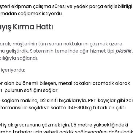
üşteri ekipman çalışma süresi ve yedek parça erişilebilirliği
atmadan sağlamak istiyordu.
yış Kırma Hattı
larak, müşterinin tüm sorun noktalarını çözmek üzere
ü geliştirdik. Sisteminin temelinde ağır hizmet tipi
plastik 
lığıyla sağlandı.
 içeriyordu:
er alan bu önemli bileşen, metal tokaları otomatik olarak
T pulunun saflığını sağlar.
ağlam makine, D2 sınıfı bıçaklarıyla, PET kayışlar gibi zo
mansı ile seçildi ve saatte 150-300kg tutarlı bir çıktı
l iş akışı sorununu çözmek için, 1,5 metre yüksekliğindeki
jumbo torbaları için yeterli açıklık sağlayacağını doğruladık